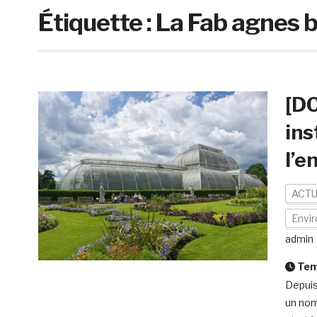
Étiquette :
La Fab agnes 
[DO
ins
l’e
ACTU
Envi
admin
Temp
Depuis
un nom