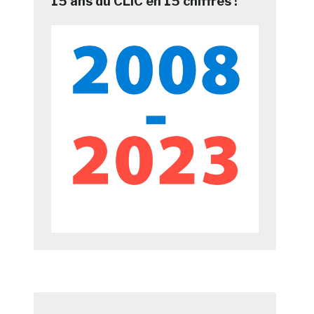
15 ans du CLIC en 15 chiffres !