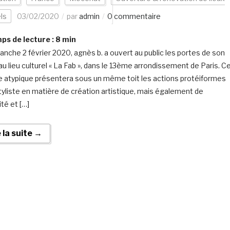
els
03/02/2020
par
admin
0 commentaire
s de lecture :
8
min
anche 2 février 2020, agnès b. a ouvert au public les portes de son
u lieu culturel « La Fab », dans le 13ème arrondissement de Paris. C
 atypique présentera sous un même toit les actions protéiformes
styliste en matière de création artistique, mais également de
ité et […]
e la suite →