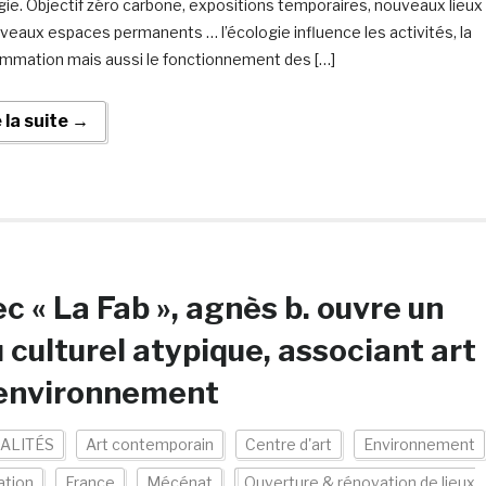
gie. Objectif zéro carbone, expositions temporaires, nouveaux lieux
veaux espaces permanents … l’écologie influence les activités, la
mmation mais aussi le fonctionnement des […]
e la suite →
c « La Fab », agnès b. ouvre un
u culturel atypique, associant art
 environnement
ALITÉS
Art contemporain
Centre d'art
Environnement
ation
France
Mécénat
Ouverture & rénovation de lieux