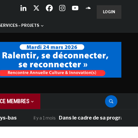
LOGIN
SERVICES – PROJETS
CE MEMBRES
s
Dans le cadre de sa programmation amér
il y a 1 mois