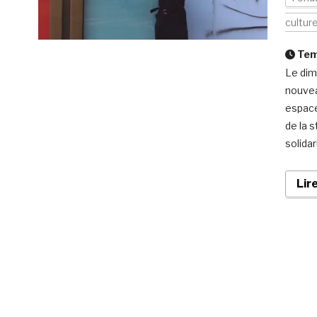
cultur
Temp
Le dim
nouvea
espace
de la 
solidar
Lir