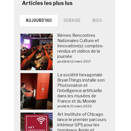
AUJOURD’HUI
SEMAINE
MOIS
8èmes Rencontres
Nationales Culture et
Innovation(s): comptes-
rendus et vidéos de la
journée
posté le 12 mars 2017
La société hexagonale
BryanThings installe son
Photomaton et
l’intelligence artificielle
dans les musées de
France et du Monde
posté le 21 mars 2025
Art Institute of Chicago
lance le premier parcours
intérieur GPS pour les
terminaux Apple et