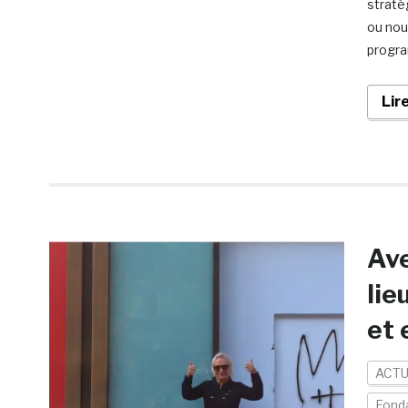
straté
ou nou
progra
Lir
Ave
lie
et
ACTU
Fond