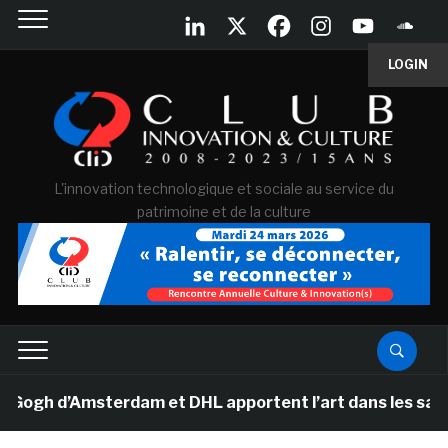
LOGIN
L'innovation technologique et sociale au service du
patrimoine et de la culture
h d’Amsterdam et DHL apportent l’art dans les salles de