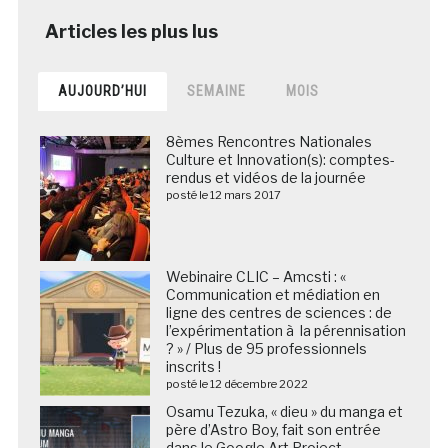
AUJOURD’HUI
SEMAINE
MOIS
8èmes Rencontres Nationales
Culture et Innovation(s): comptes-
rendus et vidéos de la journée
posté le 12 mars 2017
Webinaire CLIC – Amcsti : «
Communication et médiation en
ligne des centres de sciences : de
l’expérimentation à la pérennisation
? » / Plus de 95 professionnels
inscrits !
posté le 12 décembre 2022
Osamu Tezuka, « dieu » du manga et
père d’Astro Boy, fait son entrée
dans le Google Art Project