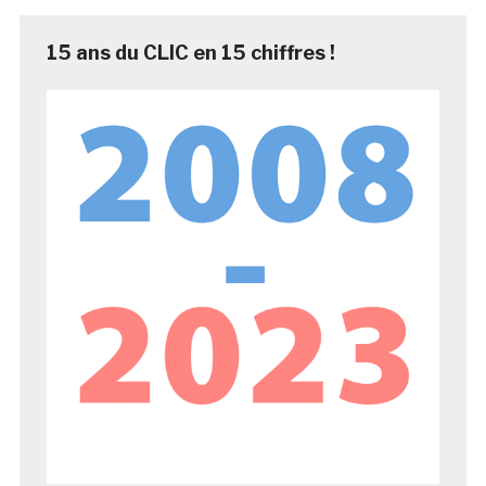
15 ans du CLIC en 15 chiffres !