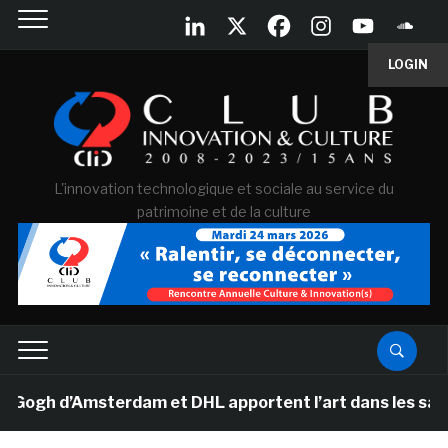
LOGIN
L'innovation technologique et sociale au service du
patrimoine et de la culture
gh d’Amsterdam et DHL apportent l’art dans les salles d