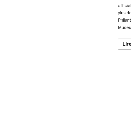
offici
plus de
Philant
Museum
Lir