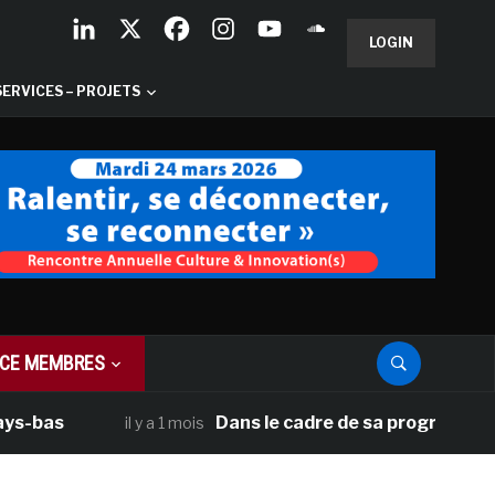
LOGIN
SERVICES – PROJETS
CE MEMBRES
as
Dans le cadre de sa programmation amé
il y a 1 mois