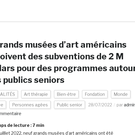
rands musées d’art américains
oivent des subventions de 2 M
lars pour des programmes autou
 publics seniors
ALITÉS
Art thérapie
Bien-être
Fondation
Monde
ée
Personnes agées
Public senior
28/07/2022
par
admi
mmentaire
s de lecture :
7
min
juilllet 2022, neuf grands musées d’art américains ont été