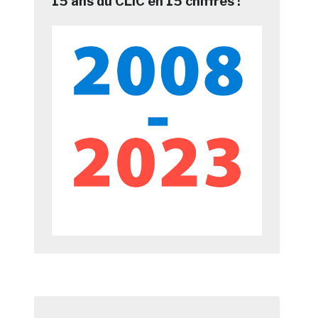
15 ans du CLIC en 15 chiffres !