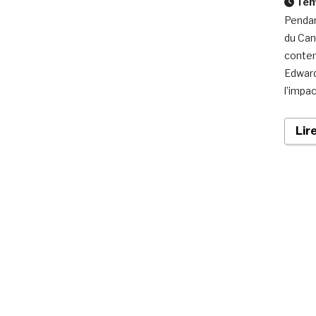
Temp
Pendan
du Can
contem
Edward
l’impa
Lir