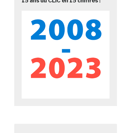
15 ans du CLIC en 15 chiffres !