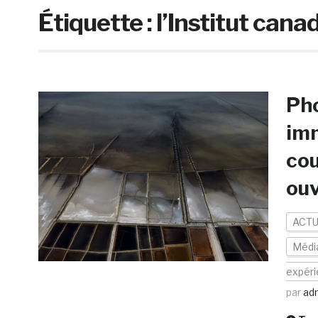
Étiquette :
l’Institut cana
Pho
imm
cou
ouv
ACTU
Médi
expér
par
ad