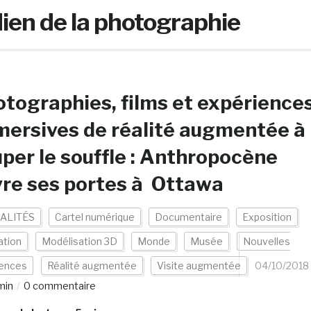
dien de la photographie
tographies, films et expérience
ersives de réalité augmentée à
per le souffle : Anthropocène
re ses portes à Ottawa
ALITÉS
Cartel numérique
Documentaire
Exposition
ation
Modélisation 3D
Monde
Musée
Nouvelles
iences
Réalité augmentée
Visite augmentée
04/10/2018
min
0 commentaire