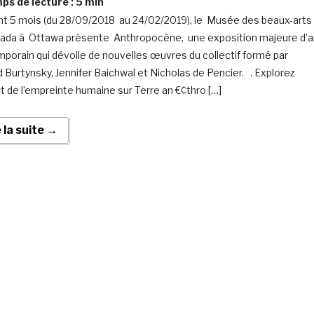
s de lecture :
5
min
t 5 mois (du 28/09/2018 au 24/02/2019), le Musée des beaux-arts
ada à Ottawa présente Anthropocène, une exposition majeure d’a
porain qui dévoile de nouvelles œuvres du collectif formé par
 Burtynsky, Jennifer Baichwal et Nicholas de Pencier. . Explorez
ct de l’empreinte humaine sur Terre an €¢thro […]
e la suite →