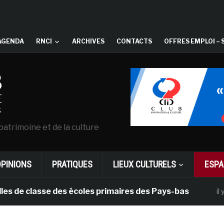
AGENDA
RNCI
ARCHIVES
CONTACTS
OFFRES EMPLOI – 
patrimoine et de la culture
OPINIONS
PRATIQUES
LIEUX CULTURELS
ESPA
 classe des écoles primaires des Pays-bas
il y a 1 mo