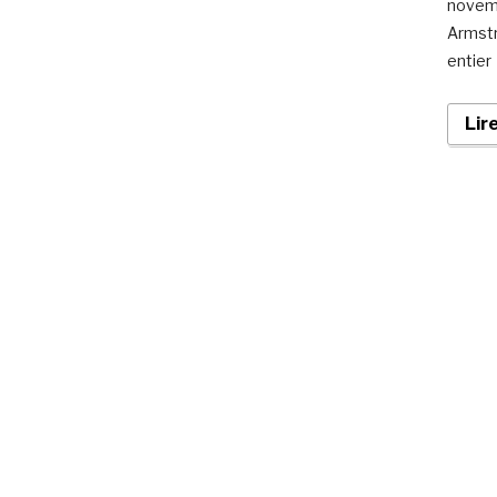
novemb
Armstr
entier 
Lir