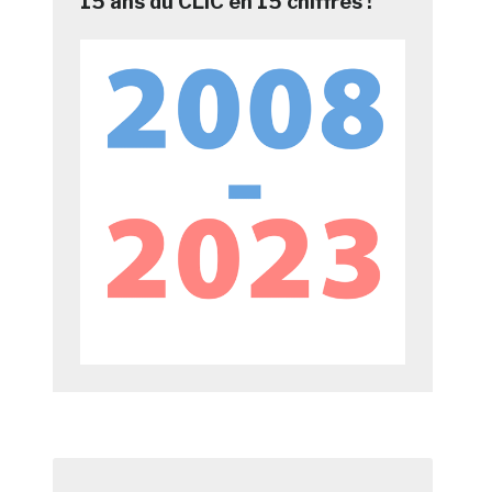
15 ans du CLIC en 15 chiffres !