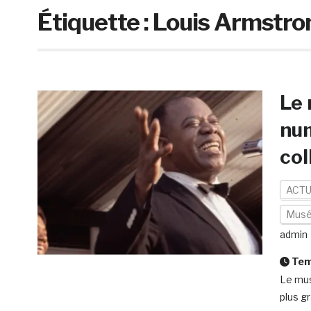
Étiquette :
Louis Armstr
Le 
num
col
ACTU
Mus
admin
Temp
Le mus
plus g