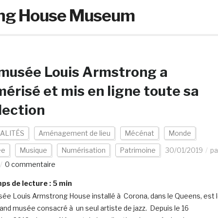
ong House Museum
musée Louis Armstrong a
érisé et mis en ligne toute sa
lection
ALITÉS
Aménagement de lieu
Mécénat
Monde
ée
Musique
Numérisation
Patrimoine
30/01/2019
pa
0 commentaire
s de lecture :
5
min
ée Louis Armstrong House installé à Corona, dans le Queens, est 
rand musée consacré à un seul artiste de jazz. Depuis le 16