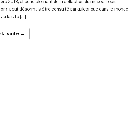
re 2018, chaque élément de la collection du musée Louis
ong peut désormais être consulté par quiconque dans le monde
via le site […]
e la suite →