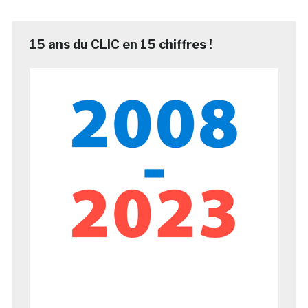
15 ans du CLIC en 15 chiffres !