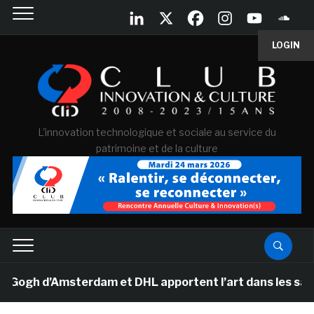
LOGIN
L'innovation technologique et sociale au service du
patrimoine et de la culture
h d’Amsterdam et DHL apportent l’art dans les salles d