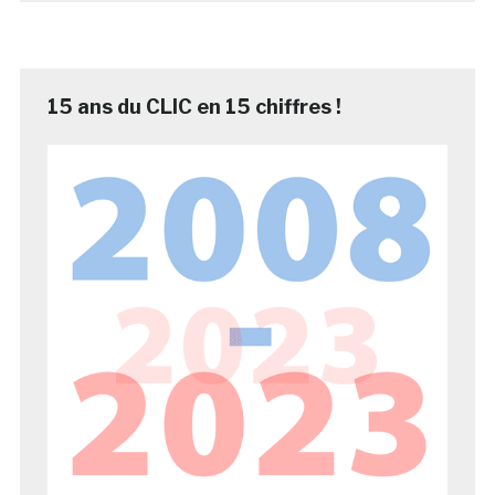
15 ans du CLIC en 15 chiffres !