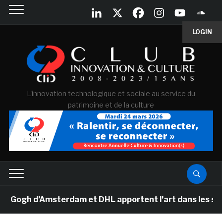
LOGIN
L'innovation technologique et sociale au service du
patrimoine et de la culture
gh d’Amsterdam et DHL apportent l’art dans les salles d