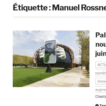
Étiquette :
Manuel Rossn
Pal
nou
jui
ACTU
numér
Imme
augme
Chast
Temp