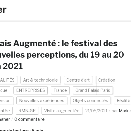
er
ais Augmenté : le festival des
velles perceptions, du 19 au 20
n 2021
ALITÉS
Art & technologie
Centre d'art
Création
ique
ENTREPRISES
France
Grand Palais Paris
rsion
Nouvelles expériences
Objets connectés
Réalité
ntée
RMN-GP
Visite augmentée
21/05/2021
par
Marin
agner
0 commentaire
s de lecture :
5
min