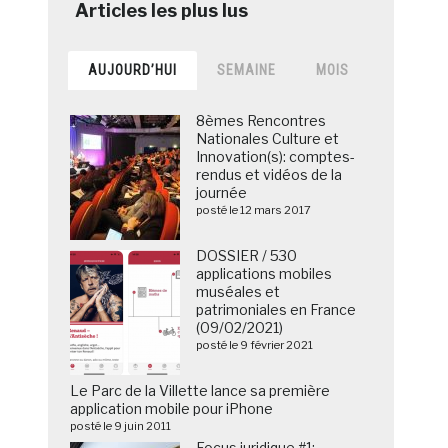
AUJOURD’HUI
SEMAINE
MOIS
8èmes Rencontres
Nationales Culture et
Innovation(s): comptes-
rendus et vidéos de la
journée
posté le 12 mars 2017
DOSSIER / 530
applications mobiles
muséales et
patrimoniales en France
(09/02/2021)
posté le 9 février 2021
Le Parc de la Villette lance sa première
application mobile pour iPhone
posté le 9 juin 2011
Focus juridique #1: