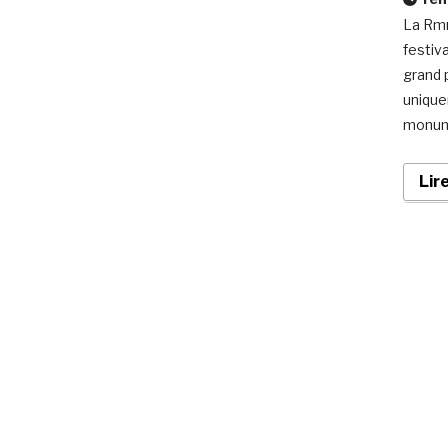
La Rmn
festiva
grand p
unique
monume
Lir