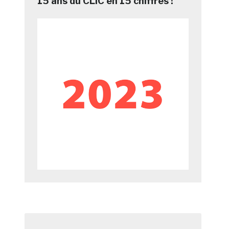
15 ans du CLIC en 15 chiffres !