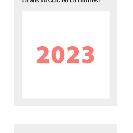
15 ans du CLIC en 15 chiffres !