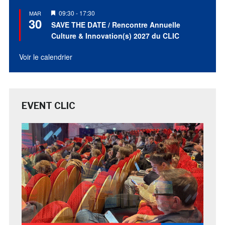
Mis
09:30
-
17:30
MAR
30
en
SAVE THE DATE / Rencontre Annuelle
avant
Culture & Innovation(s) 2027 du CLIC
Voir le calendrier
EVENT CLIC