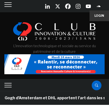
LOGIN
L'innovation technologique et sociale au service du
patrimoine et de la culture
gh d’Amsterdam et DHL apportent l’art dans les salles d