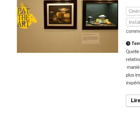
Ciné
Insta
comme
Temp
Quelle
relatio
manièr
plus i
expéri
Lir