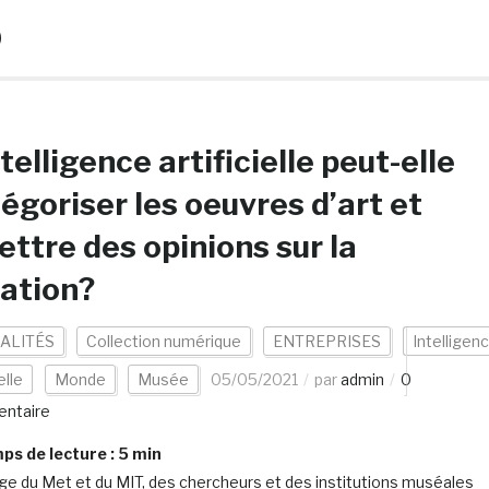
b
ntelligence artificielle peut-elle
égoriser les oeuvres d’art et
ttre des opinions sur la
ation?
ALITÉS
Collection numérique
ENTREPRISES
Intelligen
elle
Monde
Musée
05/05/2021
par
admin
0
ntaire
s de lecture :
5
min
age du Met et du MIT, des chercheurs et des institutions muséales