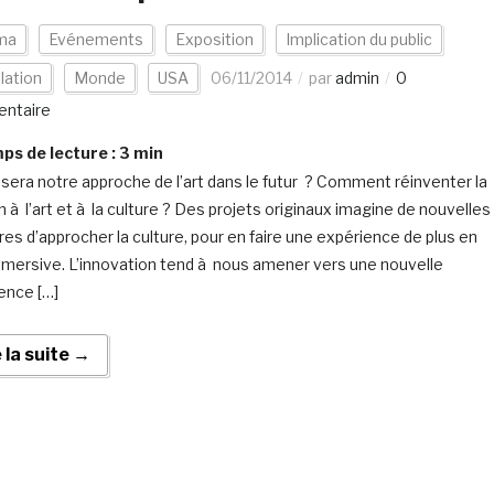
ma
Evénements
Exposition
Implication du public
llation
Monde
USA
06/11/2014
par
admin
0
ntaire
s de lecture :
3
min
 sera notre approche de l’art dans le futur ? Comment réinventer la
n à l’art et à la culture ? Des projets originaux imagine de nouvelles
es d’approcher la culture, pour en faire une expérience de plus en
mmersive. L’innovation tend à nous amener vers une nouvelle
ence […]
e la suite →