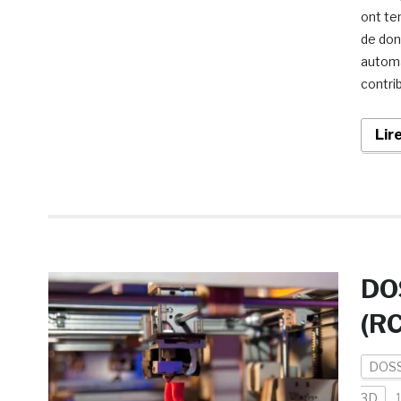
ont ten
de don
automa
contri
Lir
DO
(R
DOSS
3D