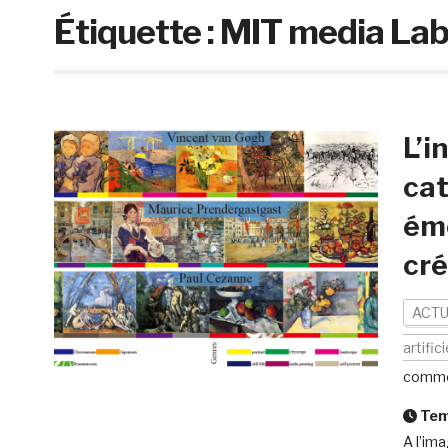
Étiquette :
MIT media La
L’i
cat
éme
cré
ACTU
artifici
comme
Temp
A l’im