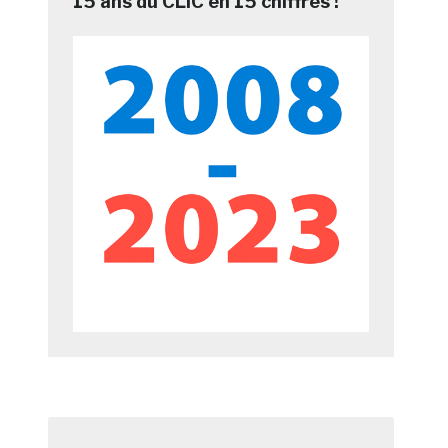
15 ans du CLIC en 15 chiffres !