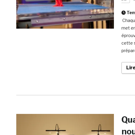
Temp
Chaque
met en
éprouv
cette 
prépar
Lir
Qua
nou