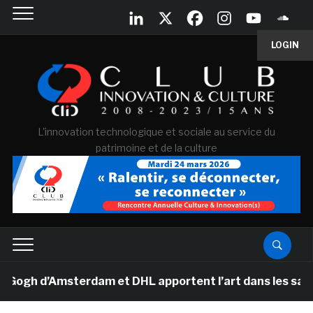
LOGIN
L'innovation technologique et sociale au service du
patrimoine et de la culture
h d’Amsterdam et DHL apportent l’art dans les salles d