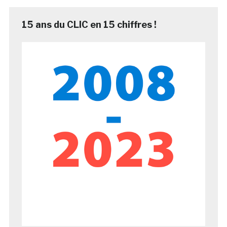
15 ans du CLIC en 15 chiffres !