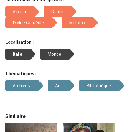
Alpaca
Dante
Divine Comédie
Molotro
Localisation :
Italie
Monde
Thématiques :
Archives
Art
Bibliothèque
Similaire