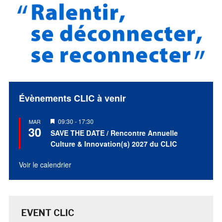
Évènements CLIC à venir
Mis
09:30
-
17:30
MAR
30
en
SAVE THE DATE / Rencontre Annuelle
avant
Culture & Innovation(s) 2027 du CLIC
Voir le calendrier
EVENT CLIC