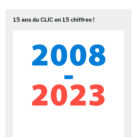
15 ans du CLIC en 15 chiffres !