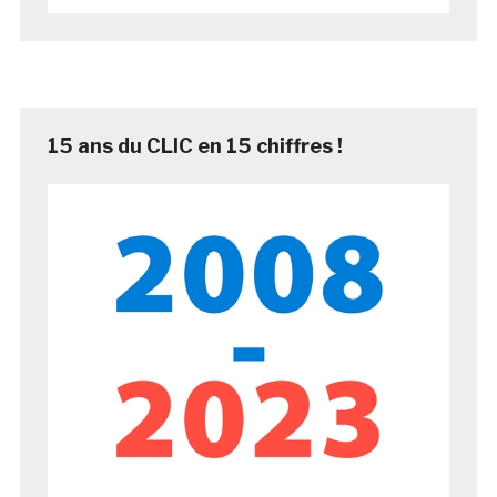
15 ans du CLIC en 15 chiffres !