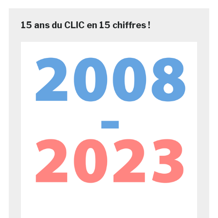
15 ans du CLIC en 15 chiffres !