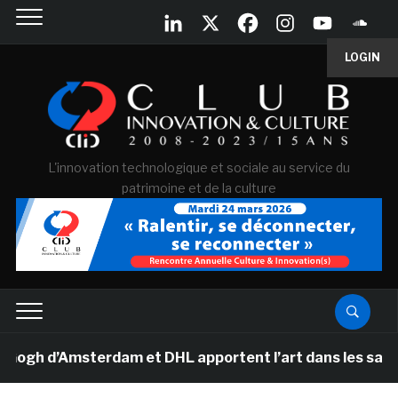
LOGIN
L'innovation technologique et sociale au service du
patrimoine et de la culture
h d’Amsterdam et DHL apportent l’art dans les salles de