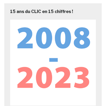
15 ans du CLIC en 15 chiffres !