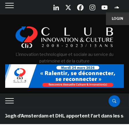
LOGIN
L'innovation technologique et sociale au service du
patrimoine et de la culture
h d’Amsterdam et DHL apportent l’art dans les salles d