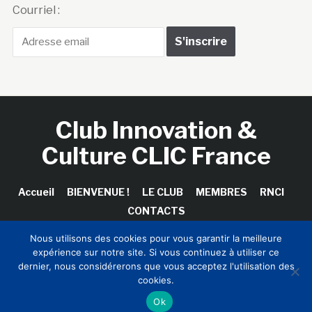
Courriel :
Club Innovation &
Culture CLIC France
Accueil
BIENVENUE !
LE CLUB
MEMBRES
RNCI
CONTACTS
Nous utilisons des cookies pour vous garantir la meilleure
expérience sur notre site. Si vous continuez à utiliser ce
dernier, nous considérerons que vous acceptez l'utilisation des
Copyright © 2026 Club Innovation & Culture CLIC France /
cookies.
Sinapses Conseils
Ok