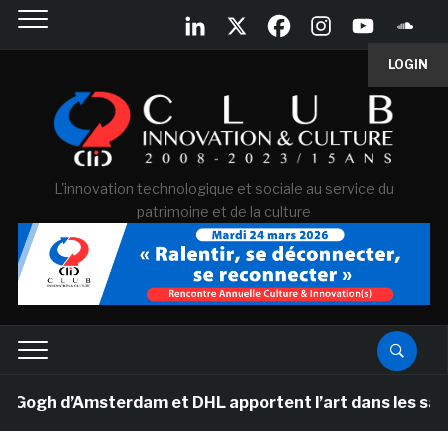
LOGIN
L'innovation technologique et sociale au service du
patrimoine et de la culture
h d’Amsterdam et DHL apportent l’art dans les salles d