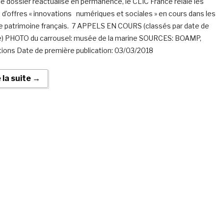
e dossier réactualisé en permanence, le CLIC France relaie les
 d’offres « innovations numériques et sociales » en cours dans les
de patrimoine français. 7 APPELS EN COURS (classés par date de
e) PHOTO du carrousel: musée de la marine SOURCES: BOAMP,
utions Date de première publication: 03/03/2018
e la suite →