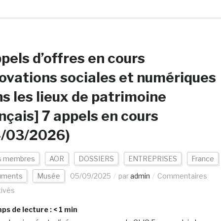
pels d’offres en cours
ovations sociales et numériques
s les lieux de patrimoine
nçais] 7 appels en cours
4/03/2026)
s membres
AOR
DOSSIERS
ENTREPRISES
France
uments
Musée
05/09/2025
par
admin
Commentaires
ivés
s de lecture :
< 1
min