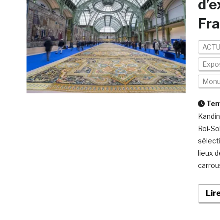
d’e
Fra
ACTU
Expos
Mon
Temp
Kandin
Roi-So
sélect
lieux d
carrous
Lir