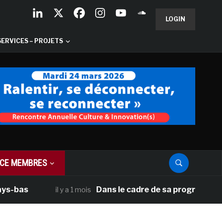
LOGIN
SERVICES – PROJETS
CE MEMBRES
s
Dans le cadre de sa programmation amér
il y a 1 mois