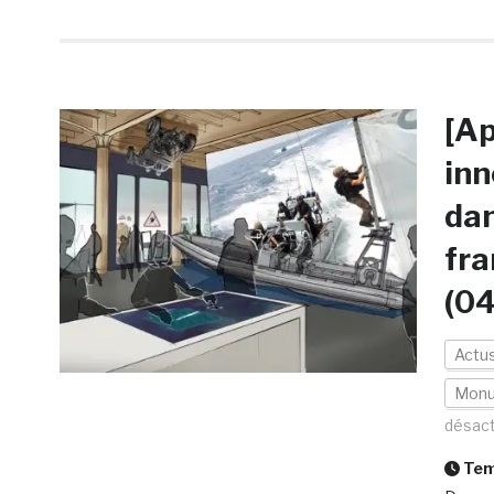
[Ap
inn
dan
fra
(0
Actu
Mon
désact
Temp