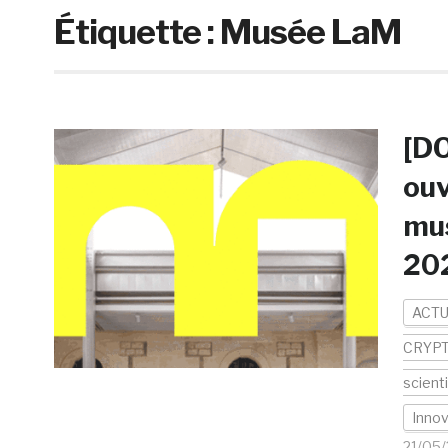
Étiquette :
Musée LaM
[DO
ouv
mus
20
ACTU
CRYP
scient
Innov
21/05