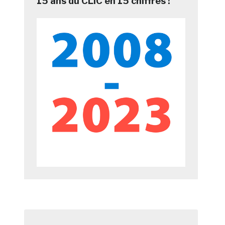
15 ans du CLIC en 15 chiffres !