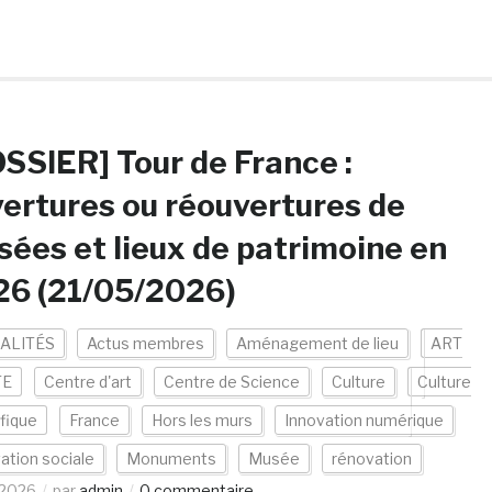
SSIER] Tour de France :
ertures ou réouvertures de
ées et lieux de patrimoine en
26 (21/05/2026)
ALITÉS
Actus membres
Aménagement de lieu
ART
TE
Centre d'art
Centre de Science
Culture
Culture
ifique
France
Hors les murs
Innovation numérique
ation sociale
Monuments
Musée
rénovation
/2026
par
admin
0 commentaire