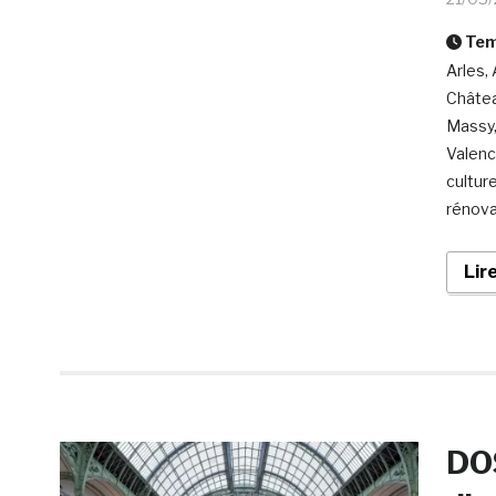
Temp
Arles,
Châtea
Massy,
Valenc
cultur
rénova
Lir
DO