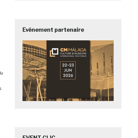
Evénement partenaire
du
s
EVENT CLIC