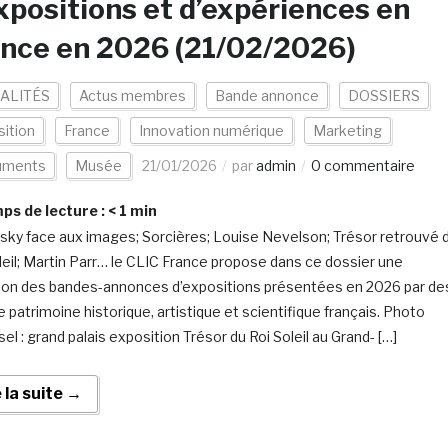
xpositions et d’expériences en
nce en 2026 (21/02/2026)
ALITÉS
Actus membres
Bande annonce
DOSSIERS
ition
France
Innovation numérique
Marketing
uments
Musée
21/01/2026
par
admin
0 commentaire
s de lecture :
< 1
min
sky face aux images; Sorcières; Louise Nevelson; Trésor retrouvé 
leil; Martin Parr… le CLIC France propose dans ce dossier une
ion des bandes-annonces d’expositions présentées en 2026 par de
e patrimoine historique, artistique et scientifique français. Photo
el : grand palais exposition Trésor du Roi Soleil au Grand- […]
e la suite →