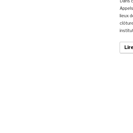
Dans c
Appels
lieux 
clôtur
instit
Lir