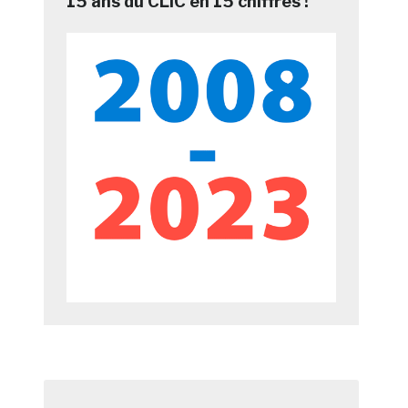
15 ans du CLIC en 15 chiffres !