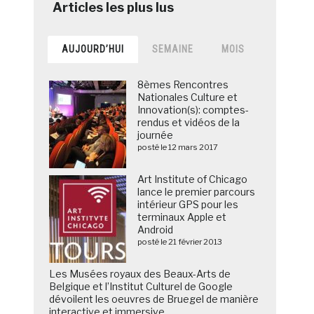
AUJOURD’HUI
SEMAINE
MOIS
8èmes Rencontres
Nationales Culture et
Innovation(s): comptes-
rendus et vidéos de la
journée
posté le 12 mars 2017
Art Institute of Chicago
lance le premier parcours
intérieur GPS pour les
terminaux Apple et
Android
posté le 21 février 2013
Les Musées royaux des Beaux-Arts de
Belgique et l’Institut Culturel de Google
dévoilent les oeuvres de Bruegel de manière
interactive et immersive