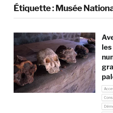
Étiquette :
Musée National
Ave
les
num
gra
pal
Acces
Cons
Démo