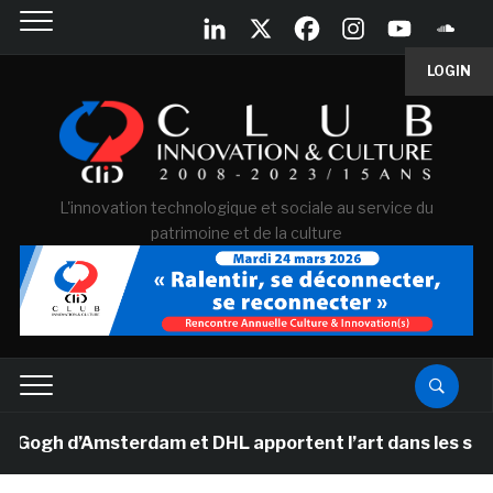
LOGIN
L'innovation technologique et sociale au service du
patrimoine et de la culture
gh d’Amsterdam et DHL apportent l’art dans les salles d