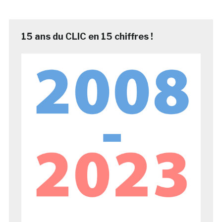
15 ans du CLIC en 15 chiffres !