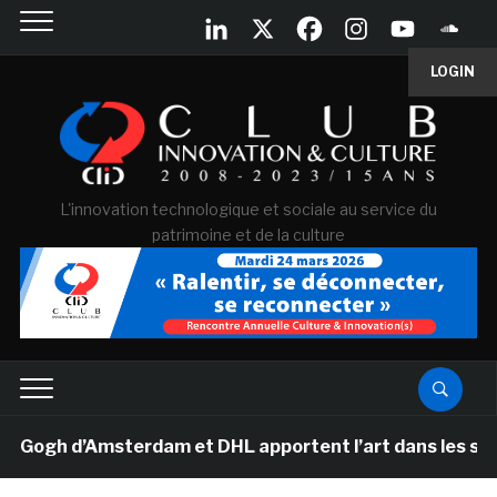
LOGIN
L'innovation technologique et sociale au service du
patrimoine et de la culture
gh d’Amsterdam et DHL apportent l’art dans les salles d