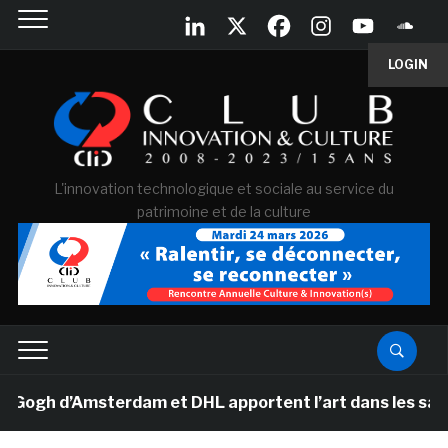
LOGIN
L'innovation technologique et sociale au service du
patrimoine et de la culture
h d’Amsterdam et DHL apportent l’art dans les salles d