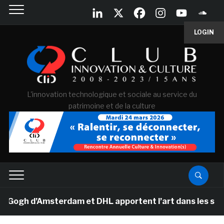
LOGIN
L'innovation technologique et sociale au service du
patrimoine et de la culture
gh d’Amsterdam et DHL apportent l’art dans les salles d