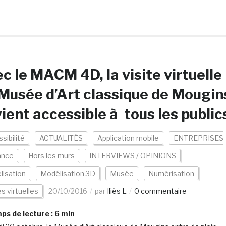
c le MACM 4D, la visite virtuelle
Musée d’Art classique de Mougin
ient accessible à tous les public
sibilité
ACTUALITÉS
Application mobile
ENTREPRISES
ance
Hors les murs
INTERVIEWS / OPINIONS
lisation
Modélisation 3D
Musée
Numérisation
es virtuelles
20/10/2016
par
Iliès L
0 commentaire
s de lecture :
6
min