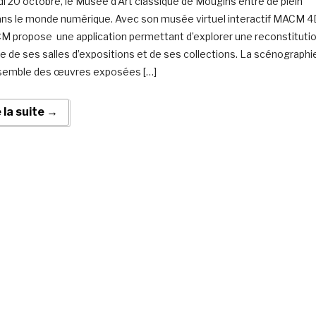
di 20 octobre, le Musée d’Art classique de Mougins entre de plein
ans le monde numérique. Avec son musée virtuel interactif MACM 4
M propose une application permettant d’explorer une reconstituti
lle de ses salles d’expositions et de ses collections. La scénographi
nsemble des œuvres exposées […]
e la suite →