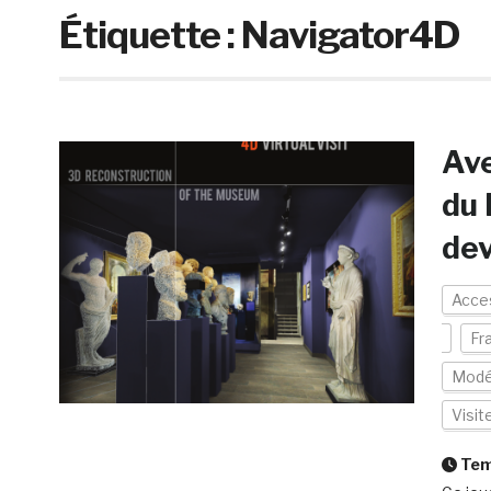
Étiquette :
Navigator4D
Ave
du 
dev
Acces
Fr
Modé
Visit
Temp