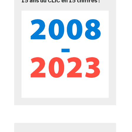
15 ans du CLIC en 15 chiffres !