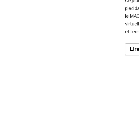
Ce jeu
pied d
le MAC
virtue
et l’e
Lir