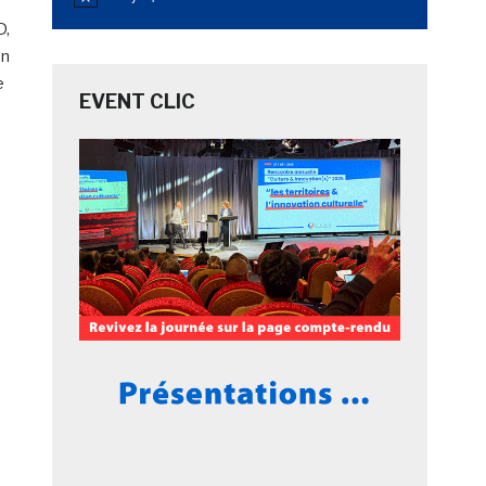
Notice
D,
on
e
EVENT CLIC