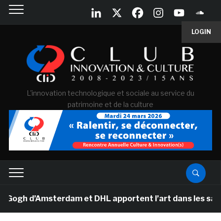
LOGIN
L'innovation technologique et sociale au service du
patrimoine et de la culture
gh d’Amsterdam et DHL apportent l’art dans les salles d