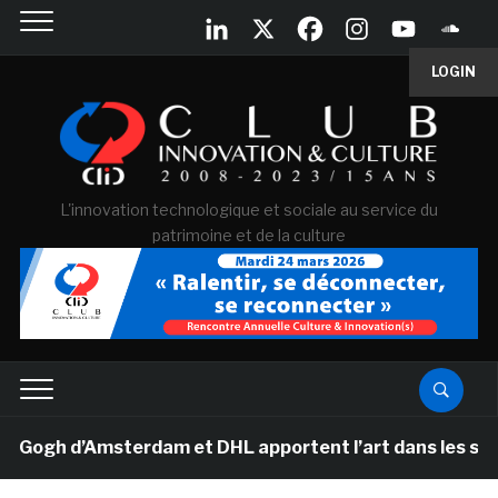
LOGIN
L'innovation technologique et sociale au service du
patrimoine et de la culture
gh d’Amsterdam et DHL apportent l’art dans les salles d