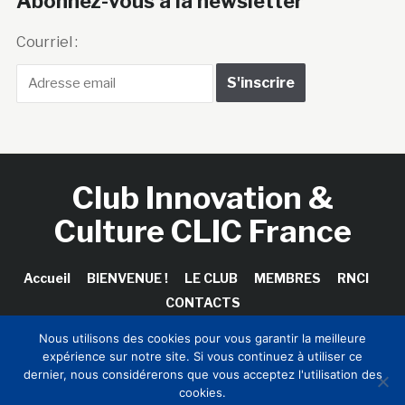
Abonnez-vous à la newsletter
Courriel :
Club Innovation &
Culture CLIC France
Accueil
BIENVENUE !
LE CLUB
MEMBRES
RNCI
CONTACTS
Nous utilisons des cookies pour vous garantir la meilleure
expérience sur notre site. Si vous continuez à utiliser ce
dernier, nous considérerons que vous acceptez l'utilisation des
Copyright © 2026 Club Innovation & Culture CLIC France /
cookies.
Sinapses Conseils