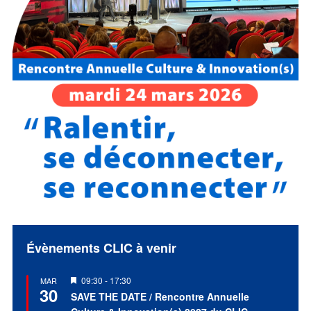
Évènements CLIC à venir
Mis
09:30
-
17:30
MAR
30
en
SAVE THE DATE / Rencontre Annuelle
avant