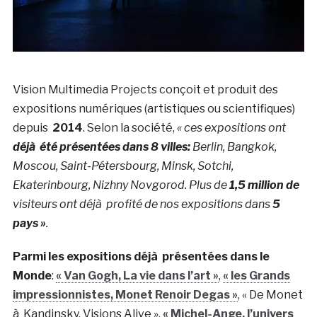
Vision Multimedia Projects conçoit et produit des
expositions numériques (artistiques ou scientifiques)
depuis
2014
. Selon la société,
« ces expositions ont
déjà été présentées dans
8 villes:
Berlin, Bangkok,
Moscou, Saint-Pétersbourg, Minsk, Sotchi,
Ekaterinbourg, Nizhny Novgorod. Plus de
1,5 million de
visiteurs ont déjà profité de nos expositions dans
5
pays »
.
Parmi les expositions déjà présentées dans le
Monde
:
« Van Gogh, La vie dans l’art »
,
« les Grands
impressionnistes, Monet Renoir Degas »
, « De Monet
à Kandinsky, Visions Alive »,
« Michel-Ange, l’univers