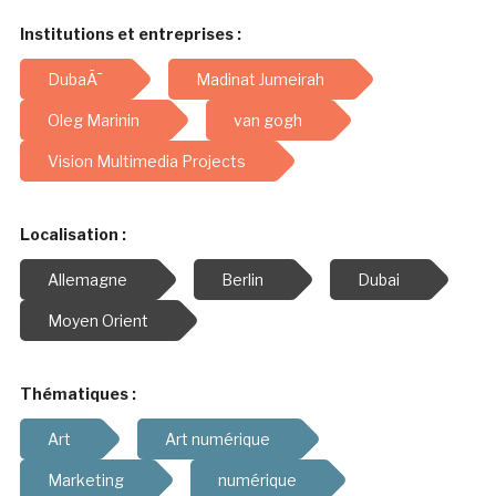
Institutions et entreprises :
DubaÃ¯
Madinat Jumeirah
Oleg Marinin
van gogh
Vision Multimedia Projects
Localisation :
Allemagne
Berlin
Dubai
Moyen Orient
Thématiques :
Art
Art numérique
Marketing
numérique