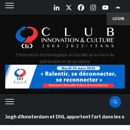
LOGIN
L'innovation technologique et sociale au service du
patrimoine et de la culture
gh d’Amsterdam et DHL apportent l’art dans les salles d