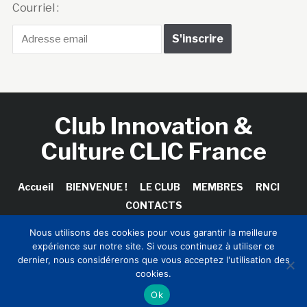
Courriel :
Club Innovation &
Culture CLIC France
Accueil
BIENVENUE !
LE CLUB
MEMBRES
RNCI
CONTACTS
Nous utilisons des cookies pour vous garantir la meilleure
expérience sur notre site. Si vous continuez à utiliser ce
dernier, nous considérerons que vous acceptez l'utilisation des
Copyright © 2026 Club Innovation & Culture CLIC France /
cookies.
Sinapses Conseils
Ok