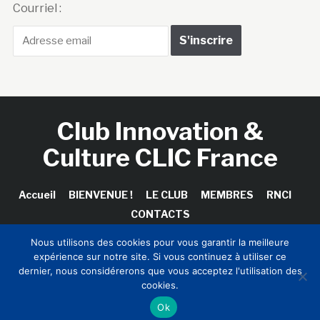
Courriel :
Club Innovation &
Culture CLIC France
Accueil
BIENVENUE !
LE CLUB
MEMBRES
RNCI
CONTACTS
Nous utilisons des cookies pour vous garantir la meilleure
expérience sur notre site. Si vous continuez à utiliser ce
dernier, nous considérerons que vous acceptez l'utilisation des
Copyright © 2026 Club Innovation & Culture CLIC France /
cookies.
Sinapses Conseils
Ok