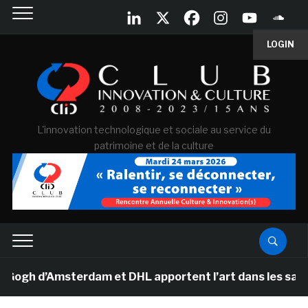
LOGIN
L'innovation technologique et sociale au service du
patrimoine et de la culture
h d’Amsterdam et DHL apportent l’art dans les salles de