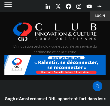
LOGIN
L'innovation technologique et sociale au service du
patrimoine et de la culture
gh d’Amsterdam et DHL apportent l’art dans les salles d