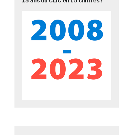
15 ans du CLIC en 15 chiffres !