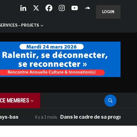
LOGIN
SERVICES – PROJETS
CE MEMBRES
as
Dans le cadre de sa programmation amé
il y a 1 mois