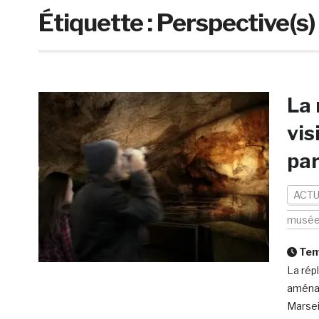
Étiquette :
Perspective(s)
La 
vis
par
ACTU
musé
Temp
La rép
aménag
Marseil