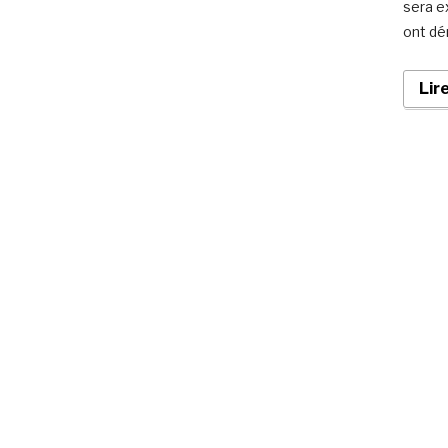
sera e
ont dém
Lir