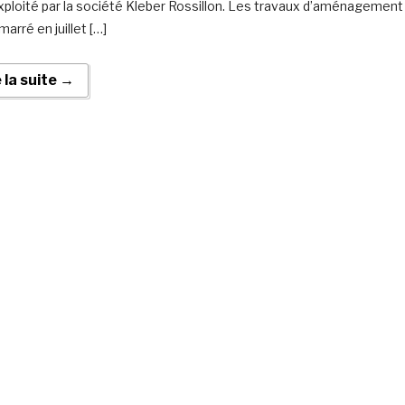
xploité par la société Kleber Rossillon. Les travaux d’aménagement
arré en juillet […]
e la suite →