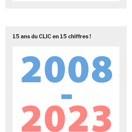
15 ans du CLIC en 15 chiffres !