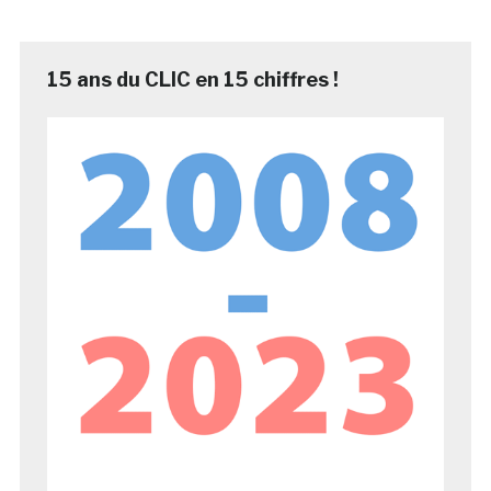
15 ans du CLIC en 15 chiffres !