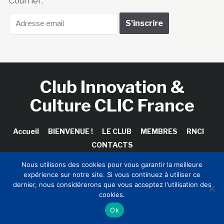
Courriel :
Club Innovation &
Culture CLIC France
Accueil
BIENVENUE !
LE CLUB
MEMBRES
RNCI
CONTACTS
Nous utilisons des cookies pour vous garantir la meilleure
expérience sur notre site. Si vous continuez à utiliser ce
dernier, nous considérerons que vous acceptez l'utilisation des
Copyright © 2026 Club Innovation & Culture CLIC France /
cookies.
Sinapses Conseils
Ok