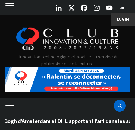
LOGIN
L'innovation technologique et sociale au service du
patrimoine et de la culture
gh d’Amsterdam et DHL apportent l’art dans les salles d