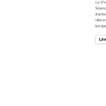
Le 17 
Scienc
d’actio
clés e
les qu
Lir