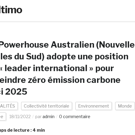
ltimo
Powerhouse Australien (Nouvelle
les du Sud) adopte une position
« leader international » pour
eindre zéro émission carbone
ci 2025
ALITÉS
Collectivité territoriale
Environnement
Monde
ée
18/11/2022
par
admin
0 commentaire
s de lecture :
4
min