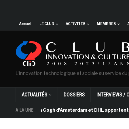
Accueil
LE CLUB
ACTIVITES
MEMBRES
L'innovation technologique et sociale au service du 
ACTUALITÉS
DOSSIERS
INTERVIEWS / 
e musée Van Gogh d’Amsterdam et DHL apportent l’art da
A LA UNE