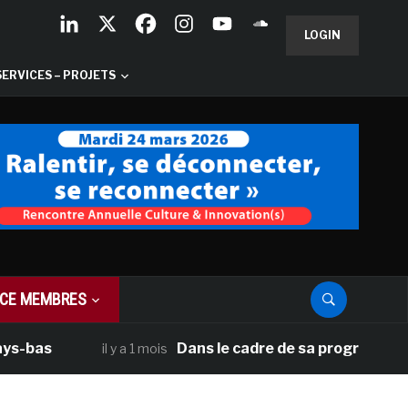
LOGIN
SERVICES – PROJETS
CE MEMBRES
as
Dans le cadre de sa programmation amé
il y a 1 mois