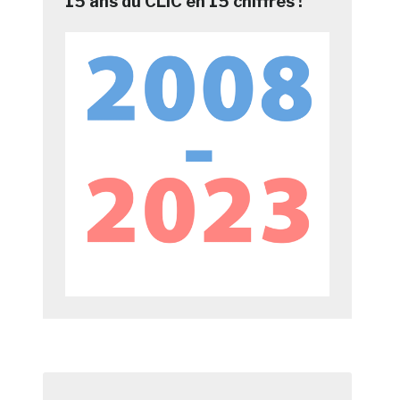
15 ans du CLIC en 15 chiffres !