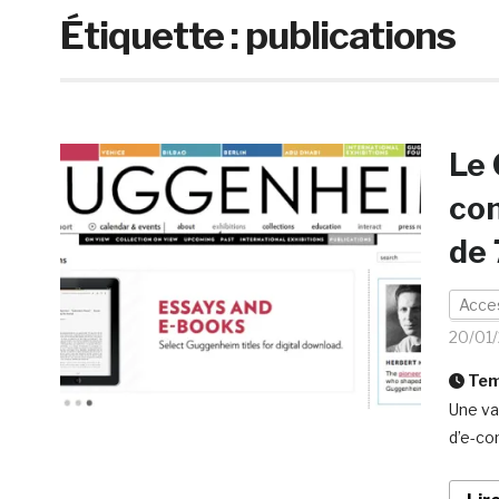
Étiquette :
publications
Le 
con
de 
Acces
20/01
Temp
Une va
d’e-co