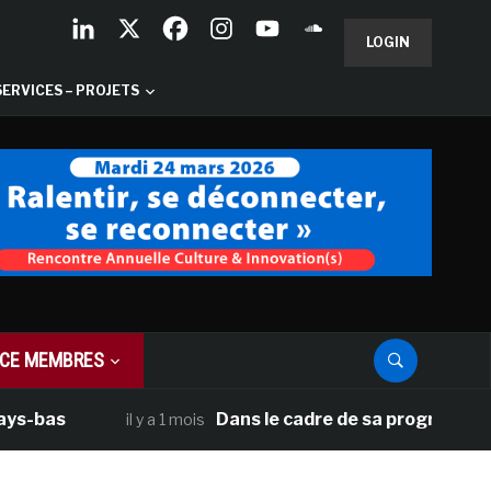
LOGIN
SERVICES – PROJETS
CE MEMBRES
as
Dans le cadre de sa programmation amé
il y a 1 mois