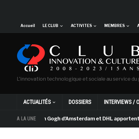
Accueil
LE CLUB
ACTIVITES
MEMBRES
L'innovation technologique et sociale au service du 
ACTUALITÉS
DOSSIERS
INTERVIEWS / 
e musée Van Gogh d’Amsterdam et DHL apportent l’art da
A LA UNE