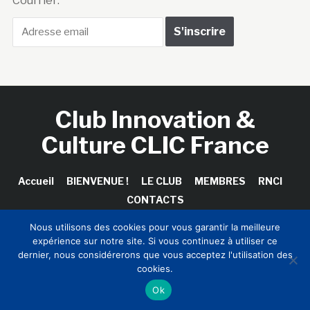
Courriel :
Club Innovation &
Culture CLIC France
Accueil
BIENVENUE !
LE CLUB
MEMBRES
RNCI
CONTACTS
Nous utilisons des cookies pour vous garantir la meilleure
expérience sur notre site. Si vous continuez à utiliser ce
dernier, nous considérerons que vous acceptez l'utilisation des
Copyright © 2026 Club Innovation & Culture CLIC France /
cookies.
Sinapses Conseils
Ok