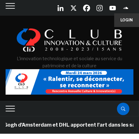
LOGIN
L'innovation technologique et sociale au service du
patrimoine et de la culture
h d’Amsterdam et DHL apportent l’art dans les salles de