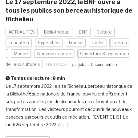
Le 17 septembre 2022, la BNF ouvre à
tous les publics son berceau historique de
Richelieu
ACTUALITÉS
Bibliothèque
BNF
Culture
Education
Exposition
France
Jardin
Lecture
Musée
Nouveau musée
Ouverture & rénovation
de lieux culturels
02/07/2022
par
jeba
0 commentaire
Temps de lecture :
8
min
Le 17 septembre 2022, le site Richelieu, berceau historique de
la BibliotheÌ€que nationale de France, ouvrira entieÌ€rement
ses portes apreÌ€s plus de dix anneÌes de reÌnovation et de
transformation. Les visiteurs pourront découvrir de nouveaux
espaces, parcours et outils de médiation. [EVENT CLIC] Le
lundi 26 septembre 2022, à […]