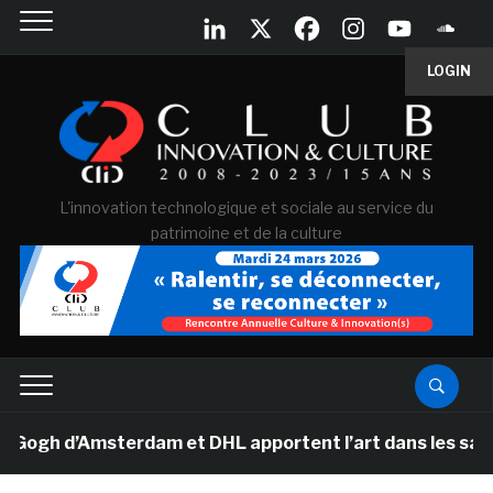
LOGIN
L'innovation technologique et sociale au service du
patrimoine et de la culture
gh d’Amsterdam et DHL apportent l’art dans les salles d