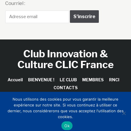
Courriel :
Club Innovation &
Culture CLIC France
Accueil
BIENVENUE !
LE CLUB
MEMBRES
RNCI
CONTACTS
Nous utilisons des cookies pour vous garantir la meilleure
expérience sur notre site. Si vous continuez à utiliser ce
dernier, nous considérerons que vous acceptez l'utilisation des
Copyright © 2026 Club Innovation & Culture CLIC France /
cookies.
Sinapses Conseils
Ok