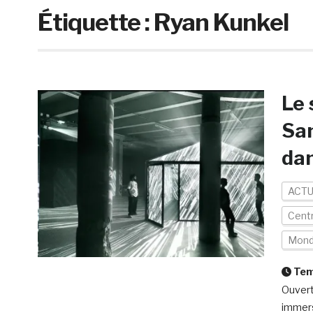
Étiquette :
Ryan Kunkel
Le
San
dan
ACTU
Centr
Mon
Temp
Ouvert 
immers