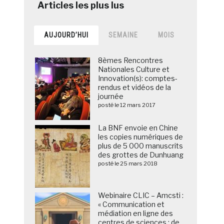
AUJOURD’HUI
SEMAINE
MOIS
8èmes Rencontres
Nationales Culture et
Innovation(s): comptes-
rendus et vidéos de la
journée
posté le 12 mars 2017
La BNF envoie en Chine
les copies numériques de
plus de 5 000 manuscrits
des grottes de Dunhuang
posté le 25 mars 2018
Webinaire CLIC – Amcsti :
« Communication et
médiation en ligne des
centres de sciences : de