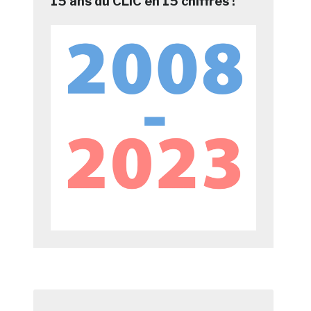
15 ans du CLIC en 15 chiffres !