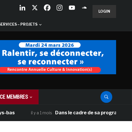
LOGIN
SERVICES – PROJETS
CE MEMBRES
s
Dans le cadre de sa programmation amér
il y a 1 mois