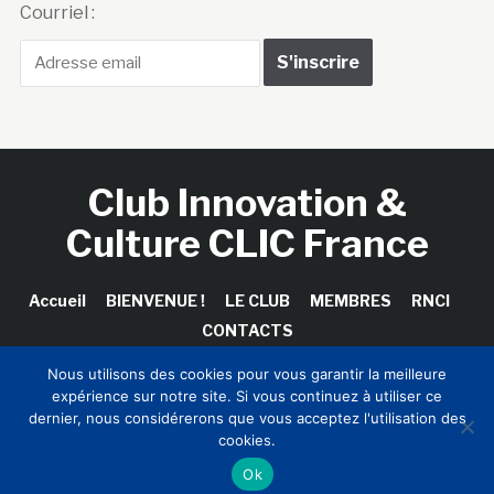
Courriel :
Club Innovation &
Culture CLIC France
Accueil
BIENVENUE !
LE CLUB
MEMBRES
RNCI
CONTACTS
Nous utilisons des cookies pour vous garantir la meilleure
expérience sur notre site. Si vous continuez à utiliser ce
dernier, nous considérerons que vous acceptez l'utilisation des
Copyright © 2026 Club Innovation & Culture CLIC France /
cookies.
Sinapses Conseils
Ok