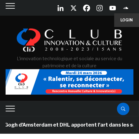
LOGIN
L'innovation technologique et sociale au service du
patrimoine et de la culture
h d’Amsterdam et DHL apportent l’art dans les salles d