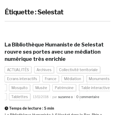
Étiquette :
Selestat
La Bibliothèque Humaniste de Selestat
rouvre ses portes avec une médiation
numérique très enrichie
ACTUALITÉS
Archives
Collectivité territoriale
Ecrans interactifs
France
Médiation
Monuments
Mosquito
Musée
Patrimoine
Table interactive
Tablettes
13/11/2018
par
suzanne o
0 commentaire
Temps de lecture :
5
min
La Bibliothèque Humaniste à Sélestat dans le Bas-Rhin a