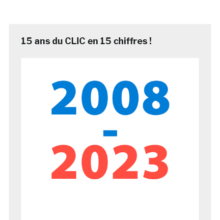
15 ans du CLIC en 15 chiffres !