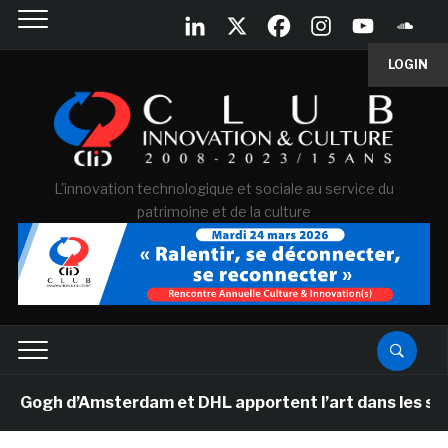
LOGIN
L'innovation technologique et sociale au service du
patrimoine et de la culture
gh d’Amsterdam et DHL apportent l’art dans les salles d