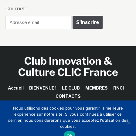
Courriel :
Club Innovation &
Culture CLIC France
Accueil
BIENVENUE !
LE CLUB
MEMBRES
RNCI
CONTACTS
Nous utilisons des cookies pour vous garantir la meilleure
expérience sur notre site. Si vous continuez à utiliser ce
dernier, nous considérerons que vous acceptez l'utilisation des
Copyright © 2026 Club Innovation & Culture CLIC France /
cookies.
Sinapses Conseils
Ok